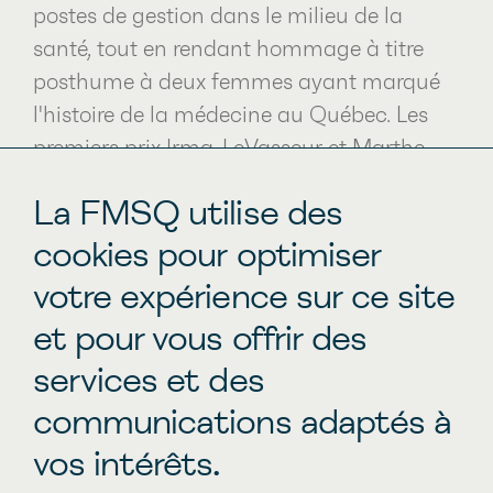
postes de gestion dans le milieu de la
santé, tout en rendant hommage à titre
posthume à deux femmes ayant marqué
l'histoire de la médecine au Québec. Les
premiers prix Irma-LeVasseur et Marthe-
Pelland ont été décernés en 2020 et sont
La FMSQ utilise des
remis annuellement depuis.
cookies pour optimiser
votre expérience sur ce site
DÉCOUVRIR LES LAURÉATES DEPUIS
2020
et pour vous offrir des
services et des
communications adaptés à
Découvrir nos éditions
vos intérêts.