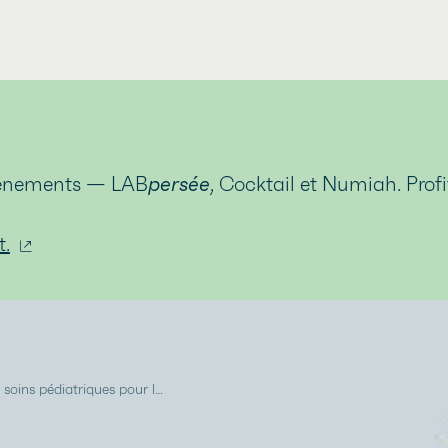
événements — LAB
persée
, Cocktail et Numiah. Prof
t.
Améliorer l'accès aux soins pédiatriques pour les familles