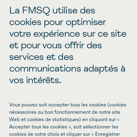
médecins spécialistes.
La FMSQ utilise des
cookies pour optimiser
votre expérience sur ce site
En savoir plus
et pour vous offrir des
Partenaire dans la planification et la
services et des
prestation des soins de santé de qualité
communications adaptés à
au Québec, la Direction du
développement professionnel continu a
vos intérêts.
pour mission d'optimiser et de soutenir
l’amélioration continue des
compétences et de la pratique des
Vous pouvez soit accepter tous les cookies (cookies
nécessaires au bon fonctionnement de notre site
médecins spécialistes afin de contribuer
Web et cookies de statistiques) en cliquant sur «
à l’amélioration de la qualité des soins à
Accepter tous les cookies », soit sélectionner les
la population.
cookies de votre choix et cliquer sur « Enregistrer