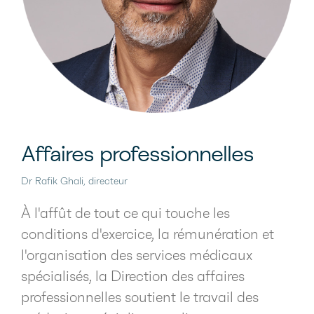
normes, de l’équité, de la santé et de la
sécurité du travail (CNESST), Services
Correctionnels Canada ou Retraite
Québec.
La Direction des affaires juridiques et de
la négociation participe aussi aux
Affaires professionnelles
négociations continues pour répondre à
diverses problématiques ponctuelles. La
Dr Rafik Ghali, directeur
négociation générale de l'Accord-cadre
À l'affût de tout ce qui touche les
se fait sur une plus longue période,
conditions d'exercice, la rémunération et
variant généralement de trois à quatre
l'organisation des services médicaux
ans.
spécialisés, la Direction des affaires
Cette direction offre aussi un service-
professionnelles soutient le travail des