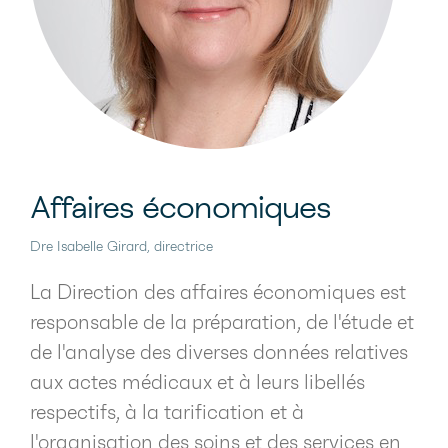
publiques et gouvernementales et voit
au maintien de liens efficaces et
empreints de collaboration avec les
divers partenaires de la Fédération. La
Direction générale supervise enfin toutes
les actions et initiatives découlant de
la planification stratégique de la FMSQ.
Affaires économiques
Dre Isabelle Girard, directrice
La Direction des affaires économiques est
responsable de la préparation, de l'étude et
de l'analyse des diverses données relatives
aux actes médicaux et à leurs libellés
respectifs, à la tarification et à
l'organisation des soins et des services en