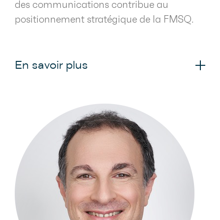
des communications contribue au
positionnement stratégique de la FMSQ.
En savoir plus
La Direction des affaires publiques et
des communications transmet aux
médecins spécialistes les informations à
jour sur les activités, orientations, prises
de position de la FMSQ et autres sujets
d'importance pour ses
membres. Elle produit aussi, pour ses
membres et pour tous ceux qui sont
intéressés par les enjeux entourant la