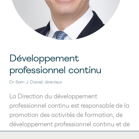
médecine spécialisée au Québec, divers
outils de communication. Elle assure
aussi la présence de la Fédération dans
les médias sociaux.
Enfin, la Direction des affaires publiques
et des communications représente la
Développement
FMSQ dans ses relations avec ses
professionnel continu
partenaires, les médias, les instances
gouvernementales et les organismes du
Dr Sam J. Daniel, directeur
milieu de la santé.
La Direction du développement
professionnel continu est responsable de la
promotion des activités de formation, de
développement professionnel continu et de
maintien des compétences auprès des