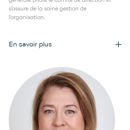
générale pilote le comité de direction et
s’assure de la saine gestion de
l’organisation.
En savoir plus
La Direction générale s'assure
notamment du maintien d'un service à
la clientèle de qualité et de la mise en
place d’initiatives
favorisant l'engagement et la
mobilisation des employés.
Elle supervise également les activités
entourant les affaires juridiques,