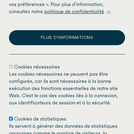
vos préférences ». Pour plus d’information,
Pour soutenir les médecins dans leurs
consultez notre
politique de confidentialité
.
apprentissages et veiller à ce que la
formation qui leur est offerte répond aux
plus hauts standards de qualité, la
PLUS D'INFORMATIONS
Direction du développement
Opérations
professionnel continu tient
annuellement le plus grand congrès en
Régine Angers, directrice
Cookies nécessaires
médecine spécialisée au Québec –
Les cookies nécessaires ne peuvent pas être
La Direction des opérations chapeaute
Numiah – qui allie ateliers de formation
configurés, car ils sont nécessaires à la bonne
exécution des fonctions essentielles de notre site
l’ensemble des services administratifs, des
et simulations. La Direction du
Web. C’est le cas des cookies liés à la connexion,
ressources humaines, des finances et des
développement professionnel
aux identificateurs de session et à la sécurité.
technologies de l’information.
continu offre également différentes
activités de formation sur la plateforme
Cookies de statistiques
d'apprentissage en ligne MÉDUSE et de
Ils servent à générer des données de statistiques
anonymes comme le nombre de visiteurs, la