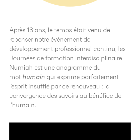
Après 18 ans, le temps était venu de
repenser notre événement de
développement professionnel continu, les
Journées de formation interdisciplinaire.
Numiah est une anagramme du
mot
humain
qui exprime parfaitement
l’esprit insufflé par ce renouveau : la
convergence des savoirs au bénéfice de
l’humain.