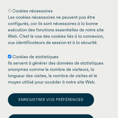
Les mises en candidature doivent être
Cookies nécessaires
transmises au plus tard le
5 juin 2026
.
Les cookies nécessaires ne peuvent pas être
configurés, car ils sont nécessaires à la bonne
exécution des fonctions essentielles de notre site
SOUMETTRE UNE CANDIDATURE
Web. C’est le cas des cookies liés à la connexion,
aux identificateurs de session et à la sécurité.
Cookies de statistiques
Ils servent à générer des données de statistiques
anonymes comme le nombre de visiteurs, la
TOGGLE SH
PARTAGER P
COPIER LE L
PARTAGER S
PARTAGER S
PARTAGER S
longueur des visites, le nombre de visites et le
moyen utilisé pour accéder à notre site Web.
ENREGISTRER VOS PRÉFÉRENCES
WITHDRAW CONSENT
Fédération des médecins spécialistes du Québec
Facebook
LinkedIn
Twitter