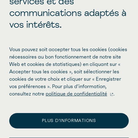
services et des
communications adaptés à
vos intérêts.
Vous pouvez soit accepter tous les cookies (cookies
Prix d’excellence 2026
nécessaires au bon fonctionnement de notre site
Web et cookies de statistiques) en cliquant sur «
La FMSQ profitera de la tenue de Numiah
Accepter tous les cookies », soit sélectionner les
cookies de votre choix et cliquer sur « Enregistrer
pour reconnaître le travail des médecins
vos préférences ». Pour plus d’information,
spécialistes et des équipes
consultez notre
politique de confidentialité
.
multidisciplinaires qui contribuent à
l'avancement de la médecine spécialisée
au Québec en remettant les Prix
PLUS D'INFORMATIONS
d'excellence.