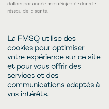
dollars par année, sera réinjectée dans le
réseau de la santé.
La FMSQ utilise des
En révisant les guides cliniques
cookies pour optimiser
préopératoires, la Fédération des médecins
votre expérience sur ce site
spécialistes du Québec (FMSQ), en
et pour vous offrir des
collaboration avec l’Association des
spécialistes en médecine interne du
services et des
Québec, l’Association des cardiologues du
communications adaptés à
Québec, l’Association des
vos intérêts.
anesthésiologistes du
Québec
et l’Institut
de la pertinence des actes médicaux
(IPAM), a pour but de favoriser les