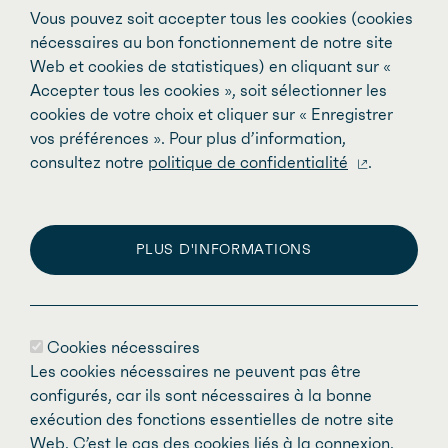
Vous pouvez soit accepter tous les cookies (cookies
évaluations préopératoires personnalisées,
nécessaires au bon fonctionnement de notre site
contribuant ainsi à réduire le nombre de
Web et cookies de statistiques) en cliquant sur «
consultations auprès des internistes, à
Accepter tous les cookies », soit sélectionner les
cookies de votre choix et cliquer sur « Enregistrer
éliminer les tests superflus et à raccourcir
vos préférences ». Pour plus d’information,
les délais avant qu’un patient puisse être
consultez notre
politique de confidentialité
.
opéré. L’IPAM a pour mandat d’identifier et
d’adopter des mesures visant à restreindre
ou à éliminer des actes médicaux
PLUS D'INFORMATIONS
inappropriés, rendus à des fréquences
excessives ou non conformes aux bonnes
pratiques médicales. Il a aussi la
Cookies nécessaires
responsabilité de voir au réinvestissement
Les cookies nécessaires ne peuvent pas être
des économies afin d’améliorer
configurés, car ils sont nécessaires à la bonne
l’accessibilité aux services et de moderniser
exécution des fonctions essentielles de notre site
Web. C’est le cas des cookies liés à la connexion,