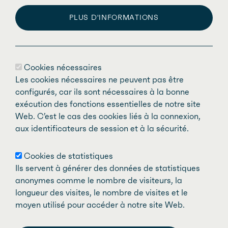
les disciplines médicales, chirurgicales,
PLUS D'INFORMATIONS
d’imagerie et de laboratoire. Sa mission
consiste à défendre et soutenir les
médecins spécialistes de ses associations
Cookies nécessaires
affiliées œuvrant dans le système public
Les cookies nécessaires ne peuvent pas être
de santé, tout en favorisant des soins et
configurés, car ils sont nécessaires à la bonne
des services de qualité pour la population
exécution des fonctions essentielles de notre site
Web. C’est le cas des cookies liés à la connexion,
québécoise.
aux identificateurs de session et à la sécurité.
Cookies de statistiques
Ils servent à générer des données de statistiques
anonymes comme le nombre de visiteurs, la
TOGGLE SH
PARTAGER P
COPIER LE L
PARTAGER S
PARTAGER S
PARTAGER S
longueur des visites, le nombre de visites et le
moyen utilisé pour accéder à notre site Web.