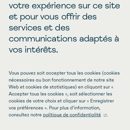
incapable de faire face à la demande,
votre expérience sur ce site
chaque compression compromet
et pour vous offrir des
directement l’universalité de notre système
services et des
de santé. Encore une fois, ce sont les
communications adaptés à
patients qui en font les frais. ».
vos intérêts.
— Dr Vincent Oliva, président de la FMSQ
Vous pouvez soit accepter tous les cookies (cookies
nécessaires au bon fonctionnement de notre site
À propos de la FMSQ
Web et cookies de statistiques) en cliquant sur «
Accepter tous les cookies », soit sélectionner les
cookies de votre choix et cliquer sur « Enregistrer
La Fédération regroupe 36 associations
vos préférences ». Pour plus d’information,
médicales affiliées et 59 spécialités
consultez notre
politique de confidentialité
.
médicales représentant près de 11 000
médecins spécialistes québécois de toutes