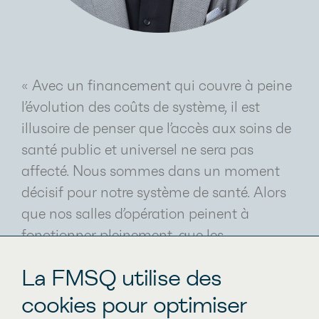
« Avec un financement qui couvre à peine
l’évolution des coûts de système, il est
illusoire de penser que l’accès aux soins de
santé public et universel ne sera pas
affecté. Nous sommes dans un moment
décisif pour notre système de santé. Alors
que nos salles d’opération peinent à
fonctionner pleinement, que les
consultations en médecine spécialisée
La FMSQ utilise des
s’empilent, que nos urgences débordent et
cookies pour optimiser
que notre système de laboratoire est