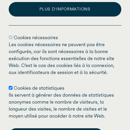
PLUS D'INFORMATIONS
Montréal, le 9 avril 2020
Dr Serge Brazeau
Cookies nécessaires
Les cookies nécessaires ne peuvent pas être
Président de l'Association des médecins
configurés, car ils sont nécessaires à la bonne
gériatres du Québec (AMGQ)
exécution des fonctions essentielles de notre site
Web. C’est le cas des cookies liés à la connexion,
aux identificateurs de session et à la sécurité.
Cette lettre d'opinion a été publiée dans
La Presse
.
Cookies de statistiques
Ils servent à générer des données de statistiques
anonymes comme le nombre de visiteurs, la
TOGGLE SH
PARTAGER P
COPIER LE L
PARTAGER S
PARTAGER S
PARTAGER S
longueur des visites, le nombre de visites et le
moyen utilisé pour accéder à notre site Web.