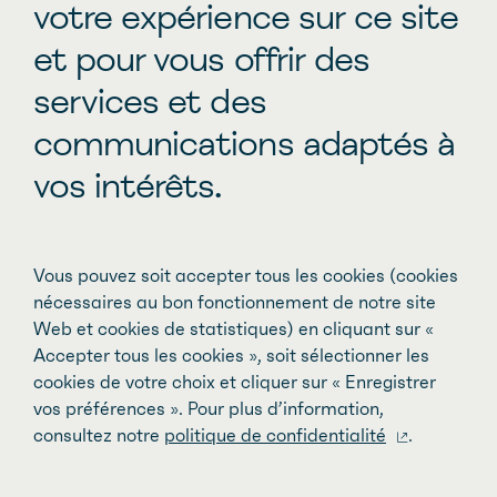
votre expérience sur ce site
Parlez à vos aînés
et pour vous offrir des
services et des
Après toutes ces considérations, je
souhaite rappeler l’importance de discuter
communications adaptés à
des directives anticipées et des soins de fin
vos intérêts.
de vie avec vos aînés. Aux proches d’une
personne inapte, je rappelle qu’ils sont
tenus d’inférer la réponse du malade et de
Vous pouvez soit accepter tous les cookies (cookies
faire respecter son opinion.
nécessaires au bon fonctionnement de notre site
Web et cookies de statistiques) en cliquant sur «
Cette discussion délicate est néanmoins
Accepter tous les cookies », soit sélectionner les
nécessaire, particulièrement en cette
cookies de votre choix et cliquer sur « Enregistrer
vos préférences ». Pour plus d’information,
période difficile. Nous devons tous faire
consultez notre
politique de confidentialité
.
l’effort d’entamer et de répéter cette
conversation avec nos proches.