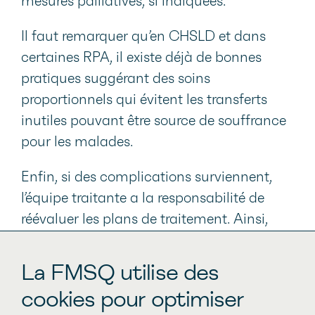
mesures palliatives, si indiquées.
Il faut remarquer qu’en CHSLD et dans
certaines RPA, il existe déjà de bonnes
pratiques suggérant des soins
proportionnels qui évitent les transferts
inutiles pouvant être source de souffrance
pour les malades.
Enfin, si des complications surviennent,
l’équipe traitante a la responsabilité de
réévaluer les plans de traitement. Ainsi,
certains patients pour qui les manœuvres
maximales auront été débutées devront
La FMSQ utilise des
par la suite être placés en soins palliatifs.
cookies pour optimiser